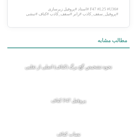
#
U36
#
L25
#
F47
#
استاد
#
پروفیل زیرسازی
#
پروفیل_سقف_کاذب
#
رانر
#
سقف_کاذب
#
کناف
#
نبشی
مطالب مشابه
نحوه تشخیص گچ برگ (کناف) اصلی از تقلبی
پروفیل F47 کناف
نصاب کناف