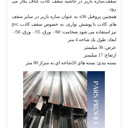
سقف،سازه باربر در حاشیه سقف کاذب کناف بکار می
رود.
همچنین
پروفیل u36
به عنوان سازه باربر در سایر سقف
های کاذب با پوشش نواری، به خصوص سقف کاذب pvc
نیز استفاده می شود.ضخامت: ٠/60 ورق، ٠/55 ورق، ٠/50
ابعاد: طول يك شاخه 4 متر
عرض: 36 ميليمتر
ارتفاع: 17 ميليمتر
بسته بندي: بسته هاي 20شاخه اي به متراژ 80 متر