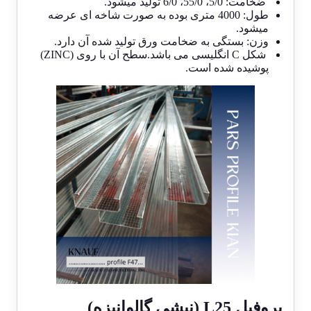
ضخامت: 5/0، 55/0، 6/0 تولید می­شود.
طول: 4000 متری بوده به صورت شاخه ای عرضه
میشود.
وزن: بستگی به ضخامت ورق تولید شده آن دارد.
شکل C انگلیسی می باشد.سطح آن با روی (ZINC)
پوشیده شده است.
پروفیل
L25
(نبشی گالوانیزه)