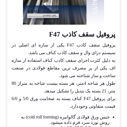
پروفیل سقف کاذب
F47
پروفیل سقف کاذب
F47
یکی از سازه ای اصلی در
سیستم درای وال و سقف کاذب کناف می باشد.
به دلیل کثرت اجرای سقف کاذب کناف استفاده از سازه
اف یکی از پر مصرف ترین مقاطع فولادی در صنعت
ساخت و ساز شناخته می شود.
طول هر شاخه 4متر، هر بسته بیست شاخه به متراژ 80
متر، 21 بسته یک بندیل را تشکیل میدهد.
برای پروفیل
F47
کناف بسته به ضخامت ورق 5/0 و 6/0
قیمت متفاوتی وجوددارد.
جنس ورق فولادی گالوانیزه (cold roll forming) به
روش نورد سرد فرم داده میشود.