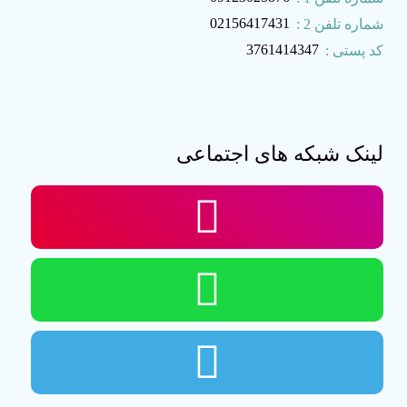
02156417431
شماره تلفن 2 :
3761414347
کد پستی :
لینک شبکه های اجتماعی