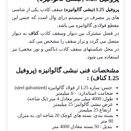
پروفیل
L25
(نبشی گالوانیزه)
سقف کاذب یکی از شاسی
های پر مصرف در سیستم درای وال است که جنس این
مقطع فولادی گالوانیزه می باشد.
در فصل مشترک بین دیوار وسقف کاذب
کناف
به دیوار
متصل می گردد و تراز سقف را مشخص می کند.
در محل شکستهای سقف کاذب (باکس و نور مخفی) نیز
استفاده می شود.
مشخصات فنی
نبشی
گالوانيزه (پروفيل
L25 کناف) :
جنس: سازه
L25
از فولاد گالوانيزه (steel galvanized)
ضخامت استاندارد: 6/٠ ميلیمتر
طول: 4000 ميلی متر معادل 4 متر (يک شاخه)
عرض نبشی گالوانيز: 25 ميلیمتر
ارتفاع 25 ميلیمتر
بسته بندی: بسته های کوچک 20 شاخه ای، به متراژ،
80 متر
بنديل : 50 بسته معادل 4000 متر