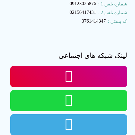
09123025876
شماره تلفن 1 :
02156417431
شماره تلفن 2 :
3761414347
کد پستی :
لینک شبکه های اجتماعی