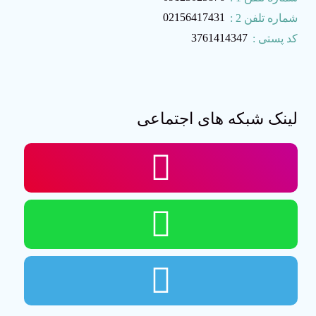
02156417431
شماره تلفن 2 :
3761414347
کد پستی :
لینک شبکه های اجتماعی